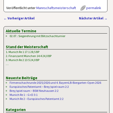
Veröffentlicht unter
Mannschaftsmeisterschaft
permalink
←
Vorheriger Artikel
Nächster Artikel
→
Artikelnavigation
Aktuelle Termine
02.07.: Siegerehrung mit Blitzschachturnier
Stand der Meisterschaft
1. Munich Re 1 17:1 28,5 BP
2. Finanzamt München 14:4 24,0 BP
3. Munich Re 2 13:5 24,0 BP
…
Neueste Beiträge
Firmenschachrunde 2025/2026 und 4. BayernLB-Biergarten-Open 2026
Europäisches Patentamt – Brey/spiel raum 2:2
Brey/spiel raum – BSW Neuhausen 2:2
Munich Re 1 – G+D 3:1
Munich Re 2 – Europäisches Patentamt 2:2
Kategorien