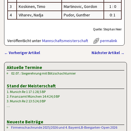
3
Koskinen, Timo
Martinovic, Gordon
1 : 0
4
Viharev, Nadja
Pudor, Gunther
0: 1
Quelle: Stephan Heer
Veröffentlicht unter
Mannschaftsmeisterschaft
permalink
←
Vorheriger Artikel
Nächster Artikel
→
Artikelnavigation
Aktuelle Termine
02.07.: Siegerehrung mit Blitzschachturnier
Stand der Meisterschaft
1. Munich Re 1 17:1 28,5 BP
2. Finanzamt München 14:4 24,0 BP
3. Munich Re 2 13:5 24,0 BP
…
Neueste Beiträge
Firmenschachrunde 2025/2026 und 4. BayernLB-Biergarten-Open 2026