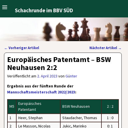
Schachrunde im BBV SÜD
←
Vorheriger Artikel
Nächster Artikel
→
Artikelnavigation
Europäisches Patentamt – BSW
Neuhausen 2:2
Veröffentlicht am
2. April 2023
von
Günter
Ergebnis aus der fünften Runde der
Mannschaftsmeisterschaft 2022/2023
:
Europäisches
M5
BSW Neuhausen
2 : 2
Patentamt
1
Heer, Stephan
Staudacher, Thomas
1 : 0
2
Le Masson, Nicolas
Jukic, Marinko
0: 1