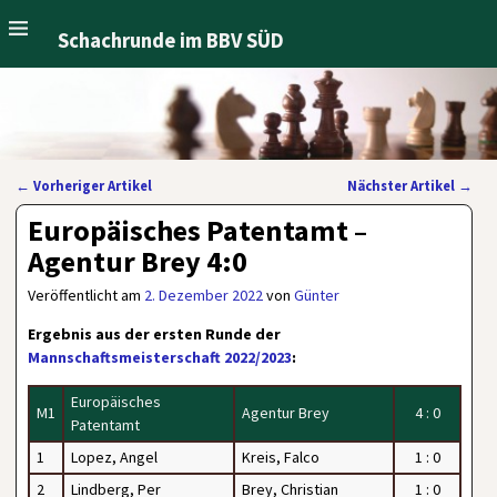
Schachrunde im BBV SÜD
←
Vorheriger Artikel
Nächster Artikel
→
Artikelnavigation
Europäisches Patentamt –
Agentur Brey 4:0
Veröffentlicht am
2. Dezember 2022
von
Günter
Ergebnis aus der ersten Runde der
Mannschaftsmeisterschaft 2022/2023
:
Europäisches
M1
Agentur Brey
4 : 0
Patentamt
1
Lopez, Angel
Kreis, Falco
1 : 0
2
Lindberg, Per
Brey, Christian
1 : 0