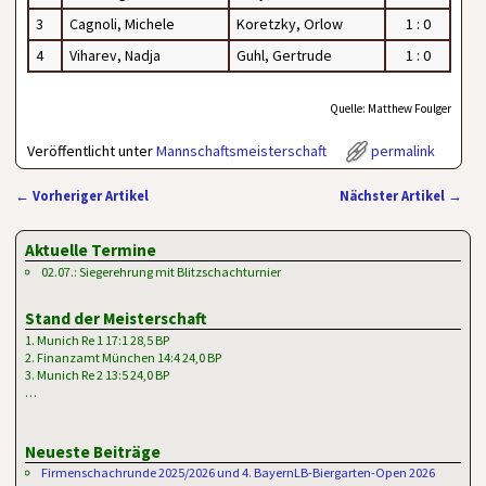
3
Cagnoli, Michele
Koretzky, Orlow
1 : 0
4
Viharev, Nadja
Guhl, Gertrude
1 : 0
Quelle: Matthew Foulger
Veröffentlicht unter
Mannschaftsmeisterschaft
permalink
←
Vorheriger Artikel
Nächster Artikel
→
Artikelnavigation
Aktuelle Termine
02.07.: Siegerehrung mit Blitzschachturnier
Stand der Meisterschaft
1. Munich Re 1 17:1 28,5 BP
2. Finanzamt München 14:4 24,0 BP
3. Munich Re 2 13:5 24,0 BP
…
Neueste Beiträge
Firmenschachrunde 2025/2026 und 4. BayernLB-Biergarten-Open 2026