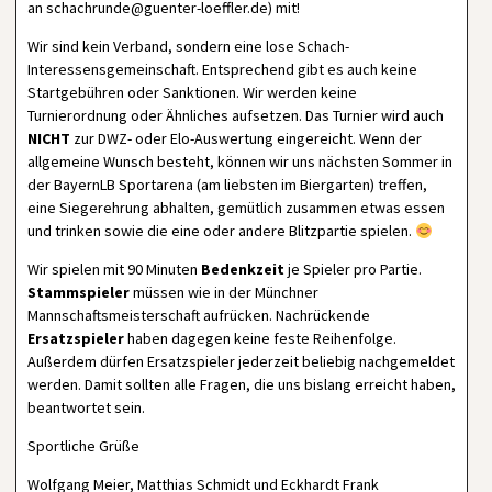
an schachrunde@guenter-loeffler.de) mit!
Wir sind kein Verband, sondern eine lose Schach-
Interessensgemeinschaft. Entsprechend gibt es auch keine
Startgebühren oder Sanktionen. Wir werden keine
Turnierordnung oder Ähnliches aufsetzen. Das Turnier wird auch
NICHT
zur DWZ- oder Elo-Auswertung eingereicht. Wenn der
allgemeine Wunsch besteht, können wir uns nächsten Sommer in
der BayernLB Sportarena (am liebsten im Biergarten) treffen,
eine Siegerehrung abhalten, gemütlich zusammen etwas essen
und trinken sowie die eine oder andere Blitzpartie spielen.
Wir spielen mit 90 Minuten
Bedenkzeit
je Spieler pro Partie.
Stammspieler
müssen wie in der Münchner
Mannschaftsmeisterschaft aufrücken. Nachrückende
Ersatzspieler
haben dagegen keine feste Reihenfolge.
Außerdem dürfen Ersatzspieler jederzeit beliebig nachgemeldet
werden. Damit sollten alle Fragen, die uns bislang erreicht haben,
beantwortet sein.
Sportliche Grüße
Wolfgang Meier, Matthias Schmidt und Eckhardt Frank