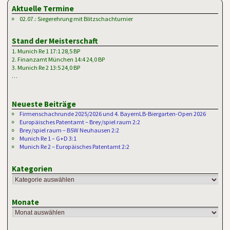
Aktuelle Termine
02.07.: Siegerehrung mit Blitzschachturnier
Stand der Meisterschaft
1. Munich Re 1 17:1 28,5 BP
2. Finanzamt München 14:4 24,0 BP
3. Munich Re 2 13:5 24,0 BP
…
Neueste Beiträge
Firmenschachrunde 2025/2026 und 4. BayernLB-Biergarten-Open 2026
Europäisches Patentamt – Brey/spiel raum 2:2
Brey/spiel raum – BSW Neuhausen 2:2
Munich Re 1 – G+D 3:1
Munich Re 2 – Europäisches Patentamt 2:2
Kategorien
Monate