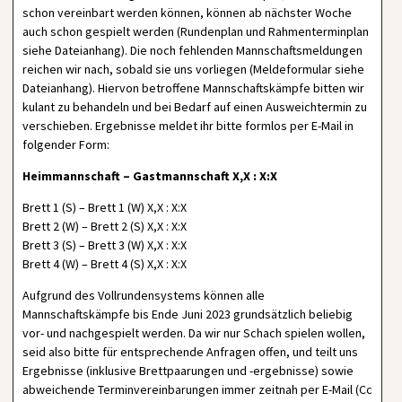
schon vereinbart werden können, können ab nächster Woche
auch schon gespielt werden (Rundenplan und Rahmenterminplan
siehe Dateianhang). Die noch fehlenden Mannschaftsmeldungen
reichen wir nach, sobald sie uns vorliegen (Meldeformular siehe
Dateianhang). Hiervon betroffene Mannschaftskämpfe bitten wir
kulant zu behandeln und bei Bedarf auf einen Ausweichtermin zu
verschieben. Ergebnisse meldet ihr bitte formlos per E-Mail in
folgender Form:
Heimmannschaft – Gastmannschaft X,X : X:X
Brett 1 (S) – Brett 1 (W) X,X : X:X
Brett 2 (W) – Brett 2 (S) X,X : X:X
Brett 3 (S) – Brett 3 (W) X,X : X:X
Brett 4 (W) – Brett 4 (S) X,X : X:X
Aufgrund des Vollrundensystems können alle
Mannschaftskämpfe bis Ende Juni 2023 grundsätzlich beliebig
vor- und nachgespielt werden. Da wir nur Schach spielen wollen,
seid also bitte für entsprechende Anfragen offen, und teilt uns
Ergebnisse (inklusive Brettpaarungen und -ergebnisse) sowie
abweichende Terminvereinbarungen immer zeitnah per E-Mail (Cc