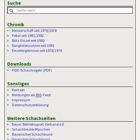
Suche
Chronik
Meisterschaft seit 1978/1979
Pokal seit 1981/1982
Blitz-Einzel seit 1980
Ranglistenzahlen seit 1981
Einzelergebnisse seit 1978/1979
Downloads
FIDE-Schachregeln (PDF)
Sonstiges
Kontakt
Meldungen als
RSS
-Feed
Impressum
Datenschutzerklärung
Weitere Schachseiten
Bayer. Betriebssport-Verband e.V.
Schachbezirk München
Bayerischer Schachbund
Deutscher Schachbund