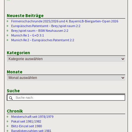
Neueste Beiträge
Firmenschachrunde 2025/2026 und 4. BayernLB-Biergarten-Open 2026
Europäisches Patentamt – Brey/spiel raum 2:2
Brey/spiel raum – BSW Neuhausen 2:2
Munich Re 1 – G+D 3:1
Munich Re 2 – Europäisches Patentamt 2:2
Kategorien
Monate
Suche
Chronik
Meisterschaft seit 1978/1979
Pokal seit 1981/1982
Blitz-Einzel seit 1980
Ranglistenzahlen seit 1981