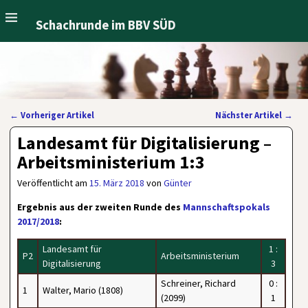
Schachrunde im BBV SÜD
←
Vorheriger Artikel
Nächster Artikel
→
Artikelnavigation
Landesamt für Digitalisierung –
Arbeitsministerium 1:3
Veröffentlicht am
15. März 2018
von
Günter
Ergebnis aus der zweiten Runde des
Mannschaftspokals
2017/2018
:
Landesamt für
1 :
P2
Arbeitsministerium
Digitalisierung
3
Schreiner, Richard
0 :
1
Walter, Mario (1808)
(2099)
1