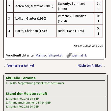
Swienty, Bernhard
1 :
2
Achrainer, Matthias (2010)
(1916)
0
Wltschek, Christian
0 :
3
Löffler, Günter (1986)
(1794)
1
0 :
4
Barth, Christian (1739)
Neidl, Hans (1860)
1
Quelle: Günter Löffler, LfD
Veröffentlicht unter
Mannschaftspokal
permalink
←
Vorheriger Artikel
Nächster Artikel
→
Artikelnavigation
Aktuelle Termine
02.07.: Siegerehrung mit Blitzschachturnier
Stand der Meisterschaft
1. Munich Re 1 17:1 28,5 BP
2. Finanzamt München 14:4 24,0 BP
3. Munich Re 2 13:5 24,0 BP
…