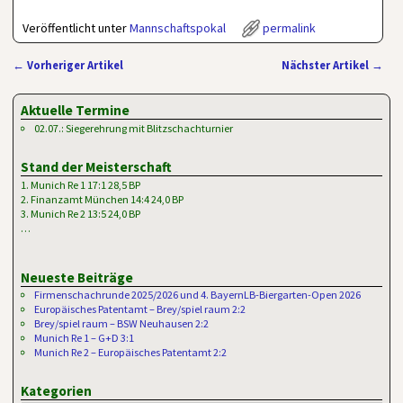
Veröffentlicht unter
Mannschaftspokal
permalink
←
Vorheriger Artikel
Nächster Artikel
→
Artikelnavigation
Aktuelle Termine
02.07.: Siegerehrung mit Blitzschachturnier
Stand der Meisterschaft
1. Munich Re 1 17:1 28,5 BP
2. Finanzamt München 14:4 24,0 BP
3. Munich Re 2 13:5 24,0 BP
…
Neueste Beiträge
Firmenschachrunde 2025/2026 und 4. BayernLB-Biergarten-Open 2026
Europäisches Patentamt – Brey/spiel raum 2:2
Brey/spiel raum – BSW Neuhausen 2:2
Munich Re 1 – G+D 3:1
Munich Re 2 – Europäisches Patentamt 2:2
Kategorien