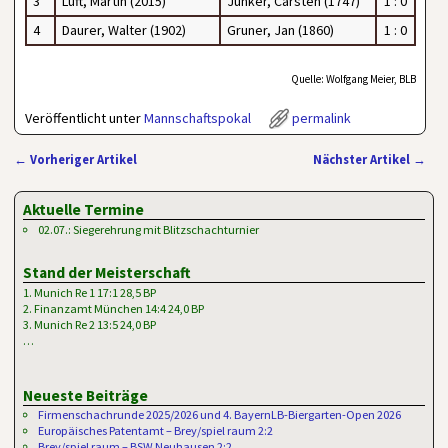
3
Luft, Martin (2015)
Junker, Carsten (1747)
1 : 0
4
Daurer, Walter (1902)
Gruner, Jan (1860)
1 : 0
Quelle: Wolfgang Meier, BLB
Veröffentlicht unter
Mannschaftspokal
permalink
←
Vorheriger Artikel
Nächster Artikel
→
Artikelnavigation
Aktuelle Termine
02.07.: Siegerehrung mit Blitzschachturnier
Stand der Meisterschaft
1. Munich Re 1 17:1 28,5 BP
2. Finanzamt München 14:4 24,0 BP
3. Munich Re 2 13:5 24,0 BP
…
Neueste Beiträge
Firmenschachrunde 2025/2026 und 4. BayernLB-Biergarten-Open 2026
Europäisches Patentamt – Brey/spiel raum 2:2
Brey/spiel raum – BSW Neuhausen 2:2