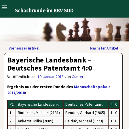
Schachrunde im BBV SÜD
←
Vorheriger Artikel
Nächster Artikel
→
Artikelnavigation
Bayerische Landesbank –
Deutsches Patentamt 4:0
Veröffentlicht am
10. Januar 2018
von
Günter
Ergebnis aus der ersten Runde des
Mannschaftspokals
2017/2018
:
P1
Bayerische Landesbank
Deutsches Patentamt
4 : 0
1
Bintakies, Michael (2131)
Bender, Gerhard (1905)
1 : 0
2
Ankerst, Milka (2089)
Hajduk, Michael (1773)
1 : 0