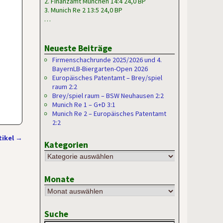
2. Finanzamt München 14:4 24,0 BP
3. Munich Re 2 13:5 24,0 BP
…
Neueste Beiträge
Firmenschachrunde 2025/2026 und 4.
BayernLB-Biergarten-Open 2026
Europäisches Patentamt – Brey/spiel
raum 2:2
Brey/spiel raum – BSW Neuhausen 2:2
Munich Re 1 – G+D 3:1
Munich Re 2 – Europäisches Patentamt
2:2
tikel
→
Kategorien
Monate
Suche