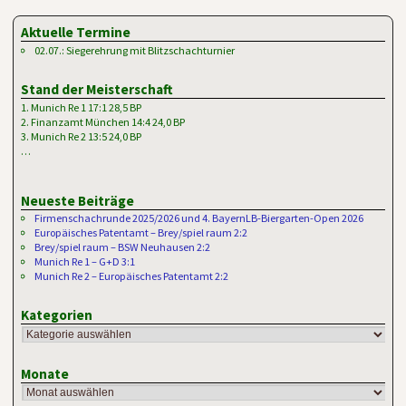
Artikelnavigation
Aktuelle Termine
02.07.: Siegerehrung mit Blitzschachturnier
Stand der Meisterschaft
1. Munich Re 1 17:1 28,5 BP
2. Finanzamt München 14:4 24,0 BP
3. Munich Re 2 13:5 24,0 BP
…
Neueste Beiträge
Firmenschachrunde 2025/2026 und 4. BayernLB-Biergarten-Open 2026
Europäisches Patentamt – Brey/spiel raum 2:2
Brey/spiel raum – BSW Neuhausen 2:2
Munich Re 1 – G+D 3:1
Munich Re 2 – Europäisches Patentamt 2:2
Kategorien
Monate