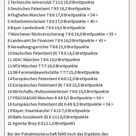
2 Technische Universität 7 12:2 18,0 Brettpunkte
3 Deutsches Patentamt 7 9:5 18,5 Brettpunkte
4 Flughafen München 7 8:6 17,0 Brettpunkte < 54 >
5 Arbeitsministerium 7 8:6 17,0 Brettpunkte < 40 >
6 Bayer. Landesbank 7 8:6 16,5 Brettpunkte
7 Münchener Rückversicherung 7 8:6 16,0 Brettpunkte < 55 >
8 Landesamt für Finanzen 7 8:6 16,0 Brettpunkte < 43 >
9 Verwaltungsgerichte 7 8:6 15,0 Brettpunkte
10 Deutsches Patentamt (II) 7 8.6 14,5 Brettpunkte
11 ADAC München 7 8:6 14,0 Brettpunkte
12 MTU München 7 7:7 16,0 Brettpunkte
13 DB-Fernmeldewerkstätte 7 7:7 15,0 Brettpunkte
14 Europäisches Patentamt 6 6:6 12,0 Brettpunkte
15 Europäisches Patentamt (II) 7 6:8 15,5 Brettpunkte
16 Wirtschafts-/Kultusministerium 7 6:8 10,0 Brettpunkte
17 FIDUCIA&GAD München 6 4:8 8,5 Brettpunkte < 54 >
18 Europäisches Patentamt (III) 6 4:8 8,5 Brettpunkte < 34 >
19 Bayer. Staatskanzlei 7 4:10 7,0 Brettpunkte
20 Bahn-Sozialwerk (II) 6 2:12 6,0 Brettpunkte
21 Agentur Brey 6 0:12 1,0 Brettpunkt
Bei der Pokalmeisterschaft fehlt noch das Ergebnis des