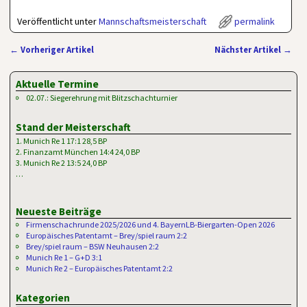
Veröffentlicht unter
Mannschaftsmeisterschaft
permalink
←
Vorheriger Artikel
Nächster Artikel
→
Artikelnavigation
Aktuelle Termine
02.07.: Siegerehrung mit Blitzschachturnier
Stand der Meisterschaft
1. Munich Re 1 17:1 28,5 BP
2. Finanzamt München 14:4 24,0 BP
3. Munich Re 2 13:5 24,0 BP
…
Neueste Beiträge
Firmenschachrunde 2025/2026 und 4. BayernLB-Biergarten-Open 2026
Europäisches Patentamt – Brey/spiel raum 2:2
Brey/spiel raum – BSW Neuhausen 2:2
Munich Re 1 – G+D 3:1
Munich Re 2 – Europäisches Patentamt 2:2
Kategorien