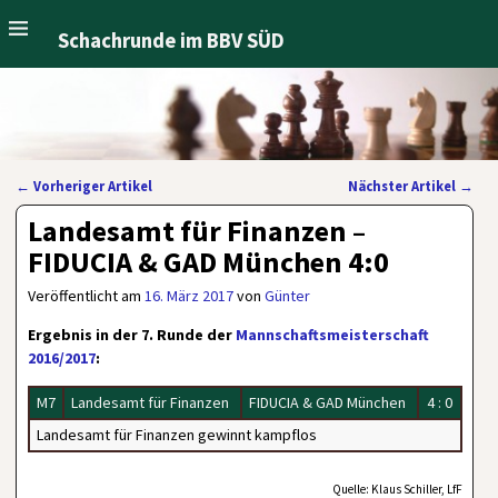
Schachrunde im BBV SÜD
←
Vorheriger Artikel
Nächster Artikel
→
Artikelnavigation
Landesamt für Finanzen –
FIDUCIA & GAD München 4:0
Veröffentlicht am
16. März 2017
von
Günter
Ergebnis in der 7. Runde der
Mannschaftsmeisterschaft
2016/2017
:
M7
Landesamt für Finanzen
FIDUCIA & GAD München
4 : 0
Landesamt für Finanzen gewinnt kampflos
Quelle: Klaus Schiller, LfF