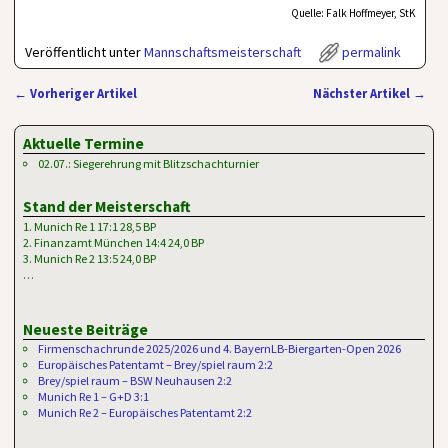
Quelle: Falk Hoffmeyer, StK
Veröffentlicht unter
Mannschaftsmeisterschaft
permalink
←
Vorheriger Artikel
Nächster Artikel
→
Artikelnavigation
Aktuelle Termine
02.07.: Siegerehrung mit Blitzschachturnier
Stand der Meisterschaft
1. Munich Re 1 17:1 28,5 BP
2. Finanzamt München 14:4 24,0 BP
3. Munich Re 2 13:5 24,0 BP
…
Neueste Beiträge
Firmenschachrunde 2025/2026 und 4. BayernLB-Biergarten-Open 2026
Europäisches Patentamt – Brey/spiel raum 2:2
Brey/spiel raum – BSW Neuhausen 2:2
Munich Re 1 – G+D 3:1
Munich Re 2 – Europäisches Patentamt 2:2