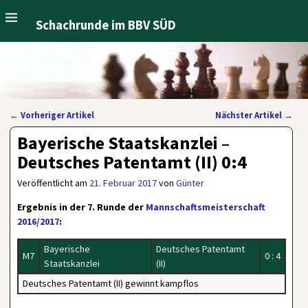
Schachrunde im BBV SÜD
←
Vorheriger Artikel
Nächster Artikel
→
Artikelnavigation
Bayerische Staatskanzlei –
Deutsches Patentamt (II) 0:4
Veröffentlicht am
21. Februar 2017
von
Günter
Ergebnis in der 7. Runde der
Mannschaftsmeisterschaft
2016/2017
:
Bayerische
Deutsches Patentamt
M7
0 : 4
Staatskanzlei
(II)
Deutsches Patentamt (II) gewinnt kampflos