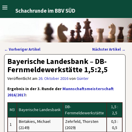
Schachrunde im BBV SÜD
←
Vorheriger Artikel
Nächster Artikel
→
Artikelnavigation
Bayerische Landesbank – DB-
Fernmeldewerkstätte 1,5:2,5
Veröffentlicht am
26. Oktober 2016
von
Günter
Ergebnis in der 3. Runde der
Mannschaftsmeisterschaft
2016/2017
:
DB-
1,5 :
M3
Bayerische Landesbank
Fernmeldewerkstätte
2,5
Bintakies, Michael
Zehrfeld, Thorsten
0,5 :
1
(2149)
(2029)
0,5