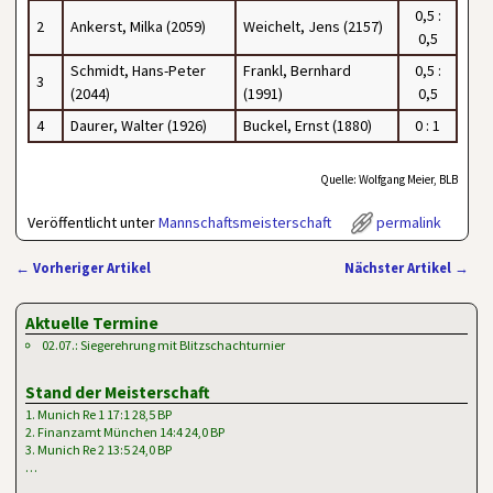
0,5 :
2
Ankerst, Milka (2059)
Weichelt, Jens (2157)
0,5
Schmidt, Hans-Peter
Frankl, Bernhard
0,5 :
3
(2044)
(1991)
0,5
4
Daurer, Walter (1926)
Buckel, Ernst (1880)
0 : 1
Quelle: Wolfgang Meier, BLB
Veröffentlicht unter
Mannschaftsmeisterschaft
permalink
←
Vorheriger Artikel
Nächster Artikel
→
Artikelnavigation
Aktuelle Termine
02.07.: Siegerehrung mit Blitzschachturnier
Stand der Meisterschaft
1. Munich Re 1 17:1 28,5 BP
2. Finanzamt München 14:4 24,0 BP
3. Munich Re 2 13:5 24,0 BP
…