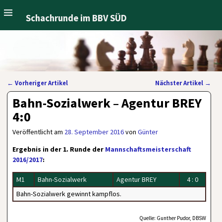
Schachrunde im BBV SÜD
←
Vorheriger Artikel
Nächster Artikel
→
Artikelnavigation
Bahn-Sozialwerk – Agentur BREY
4:0
Veröffentlicht am
28. September 2016
von
Günter
Ergebnis in der 1. Runde der
Mannschaftsmeisterschaft
2016/2017
:
M1
Bahn-Sozialwerk
Agentur BREY
4 : 0
Bahn-Sozialwerk gewinnt kampflos.
Quelle: Gunther Pudor, DBSW