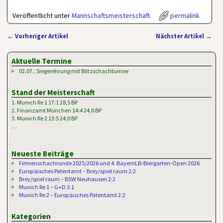
Veröffentlicht unter
Mannschaftsmeisterschaft
permalink
←
Vorheriger Artikel
Nächster Artikel
→
Artikelnavigation
Aktuelle Termine
02.07.: Siegerehrung mit Blitzschachturnier
Stand der Meisterschaft
1. Munich Re 1 17:1 28,5 BP
2. Finanzamt München 14:4 24,0 BP
3. Munich Re 2 13:5 24,0 BP
…
Neueste Beiträge
Firmenschachrunde 2025/2026 und 4. BayernLB-Biergarten-Open 2026
Europäisches Patentamt – Brey/spiel raum 2:2
Brey/spiel raum – BSW Neuhausen 2:2
Munich Re 1 – G+D 3:1
Munich Re 2 – Europäisches Patentamt 2:2
Kategorien