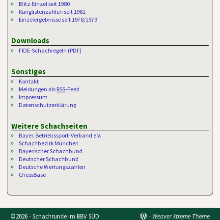
Blitz-Einzel seit 1980
Ranglistenzahlen seit 1981
Einzelergebnisse seit 1978/1979
Downloads
FIDE-Schachregeln (PDF)
Sonstiges
Kontakt
Meldungen als
RSS
-Feed
Impressum
Datenschutzerklärung
Weitere Schachseiten
Bayer. Betriebssport-Verband e.V.
Schachbezirk München
Bayerischer Schachbund
Deutscher Schachbund
Deutsche Wertungszahlen
ChessBase
©2026 -
Schachrunde im BBV SÜD
-
Weaver Xtreme Theme