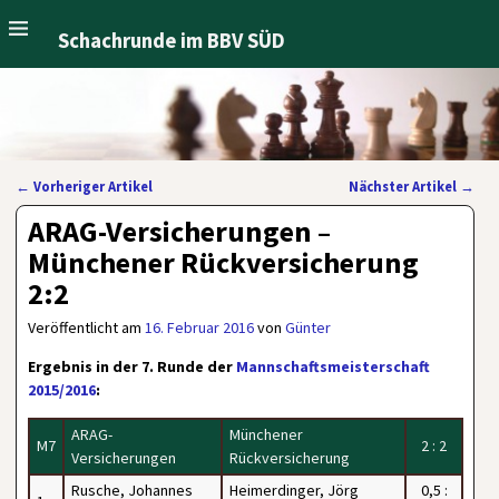
Schachrunde im BBV SÜD
←
Vorheriger Artikel
Nächster Artikel
→
Artikelnavigation
ARAG-Versicherungen –
Münchener Rückversicherung
2:2
Veröffentlicht am
16. Februar 2016
von
Günter
Ergebnis in der 7. Runde der
Mannschaftsmeisterschaft
2015/2016
:
ARAG-
Münchener
M7
2 : 2
Versicherungen
Rückversicherung
Rusche, Johannes
Heimerdinger, Jörg
0,5 :