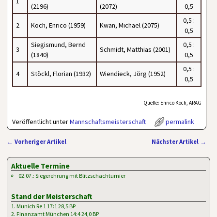
1
(2196)
(2072)
0,5
0,5 :
2
Koch, Enrico (1959)
Kwan, Michael (2075)
0,5
Siegismund, Bernd
0,5 :
3
Schmidt, Matthias (2001)
(1840)
0,5
0,5 :
4
Stöckl, Florian (1932)
Wiendieck, Jörg (1952)
0,5
Quelle: Enrico Koch, ARAG
Veröffentlicht unter
Mannschaftsmeisterschaft
permalink
←
Vorheriger Artikel
Nächster Artikel
→
Artikelnavigation
Aktuelle Termine
02.07.: Siegerehrung mit Blitzschachturnier
Stand der Meisterschaft
1. Munich Re 1 17:1 28,5 BP
2. Finanzamt München 14:4 24,0 BP