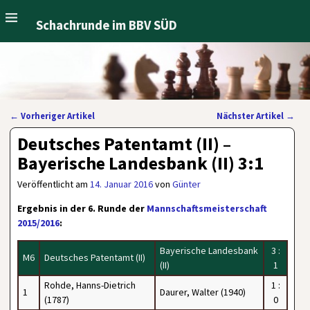
Schachrunde im BBV SÜD
←
Vorheriger Artikel
Nächster Artikel
→
Artikelnavigation
Deutsches Patentamt (II) –
Bayerische Landesbank (II) 3:1
Veröffentlicht am
14. Januar 2016
von
Günter
Ergebnis in der 6. Runde der
Mannschaftsmeisterschaft
2015/2016
:
Bayerische Landesbank
3 :
M6
Deutsches Patentamt (II)
(II)
1
Rohde, Hanns-Dietrich
1 :
1
Daurer, Walter (1940)
(1787)
0