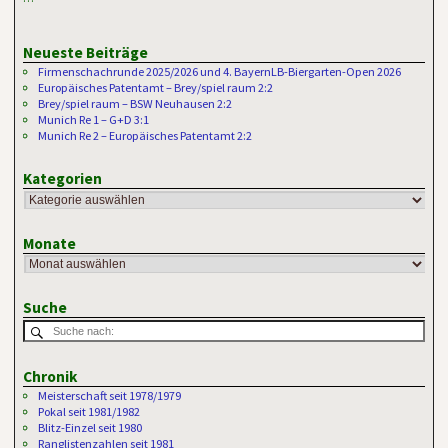
Neueste Beiträge
Firmenschachrunde 2025/2026 und 4. BayernLB-Biergarten-Open 2026
Europäisches Patentamt – Brey/spiel raum 2:2
Brey/spiel raum – BSW Neuhausen 2:2
Munich Re 1 – G+D 3:1
Munich Re 2 – Europäisches Patentamt 2:2
Kategorien
Monate
Suche
Chronik
Meisterschaft seit 1978/1979
Pokal seit 1981/1982
Blitz-Einzel seit 1980
Ranglistenzahlen seit 1981