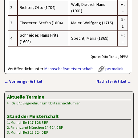
Wolf, Dietrich Hans
+ :
2
Richter, Otto (1704)
(1901)
–
0 :
3
Finsterer, Stefan (1804)
Meier, Wolfgang (1715)
1
Schneider, Hans Fritz
+ :
4
Specht, Maria (1869)
(1608)
–
Quelle: Otto Richter, DPMA
Veröffentlicht unter
Mannschaftsmeisterschaft
permalink
←
Vorheriger Artikel
Nächster Artikel
→
Artikelnavigation
Aktuelle Termine
02.07.: Siegerehrung mit Blitzschachturnier
Stand der Meisterschaft
1. Munich Re 1 17:1 28,5 BP
2. Finanzamt München 14:4 24,0 BP
3. Munich Re 2 13:5 24,0 BP
…