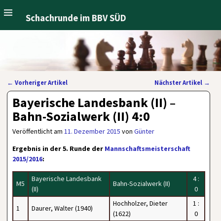
Schachrunde im BBV SÜD
←
Vorheriger Artikel
Nächster Artikel
→
Artikelnavigation
Bayerische Landesbank (II) –
Bahn-Sozialwerk (II) 4:0
Veröffentlicht am
11. Dezember 2015
von
Günter
Ergebnis in der 5. Runde der
Mannschaftsmeisterschaft
2015/2016
:
Bayerische Landesbank
4 :
M5
Bahn-Sozialwerk (II)
(II)
0
Hochholzer, Dieter
1 :
1
Daurer, Walter (1940)
(1622)
0