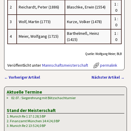
1 :
2
Reichardt, Peter (1886)
Blaschke, Erwin (1554)
0
1 :
3
Wolf, Martin (1773)
Kurze, Volker (1478)
0
Barthelmeß, Heinz
1 :
4
Meier, Wolfgang (1715)
(1415)
0
Quelle: Wolfgang Meier, BLB
Veröffentlicht unter
Mannschaftsmeisterschaft
permalink
←
Vorheriger Artikel
Nächster Artikel
→
Artikelnavigation
Aktuelle Termine
02.07.: Siegerehrung mit Blitzschachturnier
Stand der Meisterschaft
1. Munich Re 1 17:1 28,5 BP
2. Finanzamt München 14:4 24,0 BP
3. Munich Re 2 13:5 24,0 BP
…