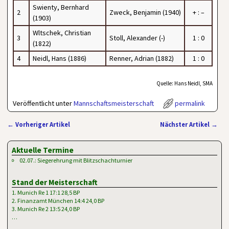
Swienty, Bernhard
2
Zweck, Benjamin (1940)
+ : –
(1903)
Wltschek, Christian
3
Stoll, Alexander (-)
1 : 0
(1822)
4
Neidl, Hans (1886)
Renner, Adrian (1882)
1 : 0
Quelle: Hans Neidl, SMA
Veröffentlicht unter
Mannschaftsmeisterschaft
permalink
←
Vorheriger Artikel
Nächster Artikel
→
Artikelnavigation
Aktuelle Termine
02.07.: Siegerehrung mit Blitzschachturnier
Stand der Meisterschaft
1. Munich Re 1 17:1 28,5 BP
2. Finanzamt München 14:4 24,0 BP
3. Munich Re 2 13:5 24,0 BP
…