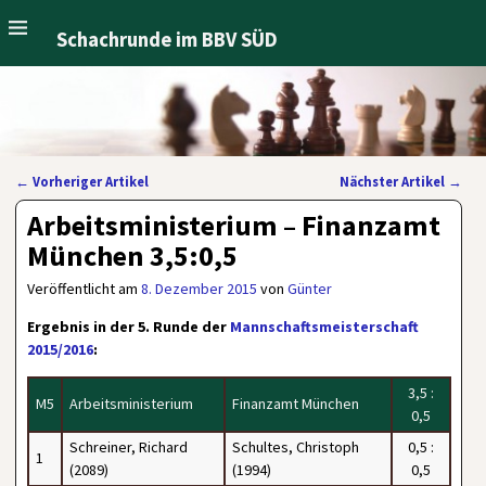
Schachrunde im BBV SÜD
←
Vorheriger Artikel
Nächster Artikel
→
Artikelnavigation
Arbeitsministerium – Finanzamt
München 3,5:0,5
Veröffentlicht am
8. Dezember 2015
von
Günter
Ergebnis in der 5. Runde der
Mannschaftsmeisterschaft
2015/2016
:
3,5 :
M5
Arbeitsministerium
Finanzamt München
0,5
Schreiner, Richard
Schultes, Christoph
0,5 :
1
(2089)
(1994)
0,5