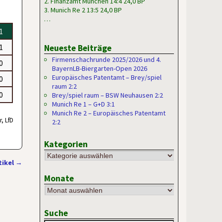
2. Finanzamt München 14:4 24,0 BP
3. Munich Re 2 13:5 24,0 BP
…
 1
 1
Neueste Beiträge
Firmenschachrunde 2025/2026 und 4.
 0
BayernLB-Biergarten-Open 2026
Europäisches Patentamt – Brey/spiel
 0
raum 2:2
 0
Brey/spiel raum – BSW Neuhausen 2:2
Munich Re 1 – G+D 3:1
Munich Re 2 – Europäisches Patentamt
r, LfD
2:2
Kategorien
tikel
→
Monate
Suche