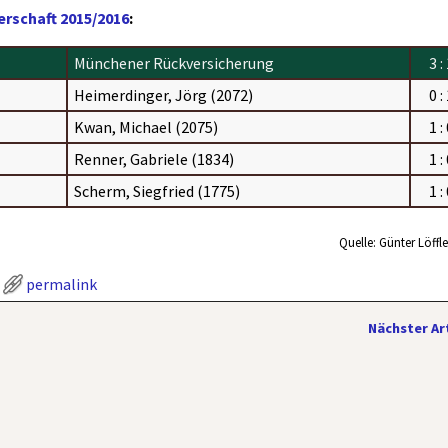
rschaft 2015/2016
:
Münchener Rückversicherung
3 :
Heimerdinger, Jörg (2072)
0 :
Kwan, Michael (2075)
1 :
Renner, Gabriele (1834)
1 :
Scherm, Siegfried (1775)
1 :
Quelle: Günter Löffle
permalink
Nächster Ar