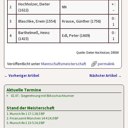
Hochholzer, Dieter
+ :
2
NN
(1622)
–
0 :
3
Blaschke, Erwin (1554)
Krause, Günther (1756)
1
Barthelmeß, Heinz
0 :
4
Edl, Peter (1609)
(1415)
1
Quelle: Dieter Hochholzer, DBSW
Veröffentlicht unter
Mannschaftsmeisterschaft
permalink
←
Vorheriger Artikel
Nächster Artikel
→
Artikelnavigation
Aktuelle Termine
02.07.: Siegerehrung mit Blitzschachturnier
Stand der Meisterschaft
1. Munich Re 1 17:1 28,5 BP
2. Finanzamt München 14:4 24,0 BP
3. Munich Re 2 13:5 24,0 BP
…