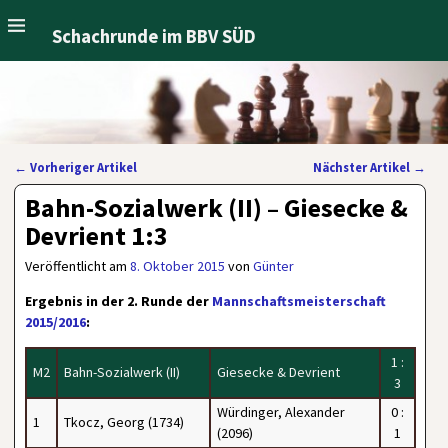
Schachrunde im BBV SÜD
←
Vorheriger Artikel
Nächster Artikel
→
Artikelnavigation
Bahn-Sozialwerk (II) – Giesecke &
Devrient 1:3
Veröffentlicht am
8. Oktober 2015
von
Günter
Ergebnis in der 2. Runde der
Mannschaftsmeisterschaft
2015/2016
:
1 :
M2
Bahn-Sozialwerk (II)
Giesecke & Devrient
3
Würdinger, Alexander
0 :
1
Tkocz, Georg (1734)
(2096)
1