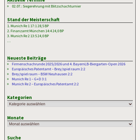
02.07.: Siegerehrung mit Blitzschachturnier
Stand der Meisterschaft
1. Munich Re 1 17:1 28,5 BP
2. Finanzamt München 14:4 24,0 BP
3. Munich Re 2 13:5 24,0 BP
…
Neueste Beiträge
Firmenschachrunde 2025/2026 und 4. BayernLB-Biergarten-Open 2026
Europäisches Patentamt – Brey/spiel raum 2:2
Brey/spiel raum – BSW Neuhausen 2:2
Munich Re 1 – G+D 3:1
Munich Re 2 – Europäisches Patentamt 2:2
Kategorien
Monate
Suche