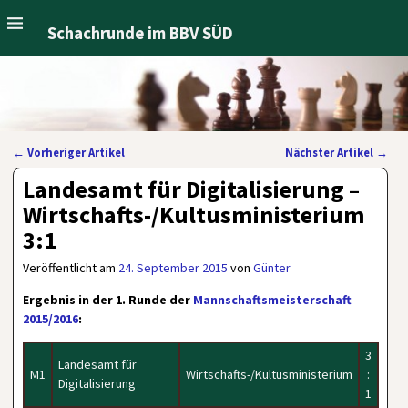
Schachrunde im BBV SÜD
←
Vorheriger Artikel
Nächster Artikel
→
Artikelnavigation
Landesamt für Digitalisierung –
Wirtschafts-/Kultusministerium
3:1
Veröffentlicht am
24. September 2015
von
Günter
Ergebnis in der 1. Runde der
Mannschaftsmeisterschaft
2015/2016
:
3
Landesamt für
M1
Wirtschafts-/Kultusministerium
:
Digitalisierung
1