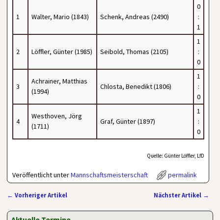
0
1
Walter, Mario (1843)
Schenk, Andreas (2490)
:
1
1
2
Löffler, Günter (1985)
Seibold, Thomas (2105)
:
0
1
Achrainer, Matthias
3
Chlosta, Benedikt (1806)
:
(1994)
0
1
Westhoven, Jörg
4
Graf, Günter (1897)
:
(1711)
0
Quelle: Günter Löffler, LfD
Veröffentlicht unter
Mannschaftsmeisterschaft
permalink
←
Vorheriger Artikel
Nächster Artikel
→
Artikelnavigation
Aktuelle Termine