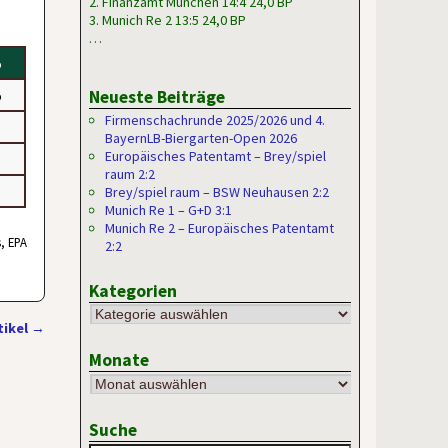
2. Finanzamt München 14:4 24,0 BP
3. Munich Re 2 13:5 24,0 BP
…
5
5
Neueste Beiträge
Firmenschachrunde 2025/2026 und 4.
BayernLB-Biergarten-Open 2026
Europäisches Patentamt – Brey/spiel
raum 2:2
Brey/spiel raum – BSW Neuhausen 2:2
Munich Re 1 – G+D 3:1
Munich Re 2 – Europäisches Patentamt
, EPA
2:2
Kategorien
tikel
→
Monate
Suche