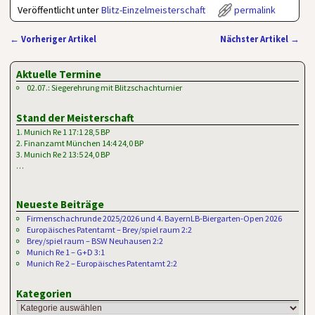
Veröffentlicht unter
Blitz-Einzelmeisterschaft
permalink
←
Vorheriger Artikel
Nächster Artikel
→
Artikelnavigation
Aktuelle Termine
02.07.: Siegerehrung mit Blitzschachturnier
Stand der Meisterschaft
1. Munich Re 1 17:1 28,5 BP
2. Finanzamt München 14:4 24,0 BP
3. Munich Re 2 13:5 24,0 BP
…
Neueste Beiträge
Firmenschachrunde 2025/2026 und 4. BayernLB-Biergarten-Open 2026
Europäisches Patentamt – Brey/spiel raum 2:2
Brey/spiel raum – BSW Neuhausen 2:2
Munich Re 1 – G+D 3:1
Munich Re 2 – Europäisches Patentamt 2:2
Kategorien