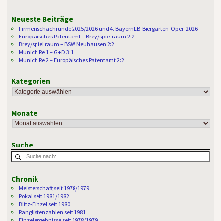
Neueste Beiträge
Firmenschachrunde 2025/2026 und 4. BayernLB-Biergarten-Open 2026
Europäisches Patentamt – Brey/spiel raum 2:2
Brey/spiel raum – BSW Neuhausen 2:2
Munich Re 1 – G+D 3:1
Munich Re 2 – Europäisches Patentamt 2:2
Kategorien
Monate
Suche
Chronik
Meisterschaft seit 1978/1979
Pokal seit 1981/1982
Blitz-Einzel seit 1980
Ranglistenzahlen seit 1981
Einzelergebnisse seit 1978/1979