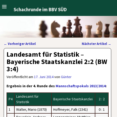
Schachrunde im BBV SÜD
←
Vorheriger Artikel
Nächster Artikel
→
Artikelnavigation
Landesamt für Statistik –
Bayerische Staatskanzlei 2:2 (BW
3:4)
Veröffentlicht am
17. Juni 2014
von
Günter
Ergebnis in der 4. Runde des
Mannschaftspokals 2013/2014
:
Landesamt für
P4
Bayerische Staatskanzlei
2 : 2
Statistik
1
Walter, Mario (1870)
Hoffmeyer, Falk (2341)
0 : 1