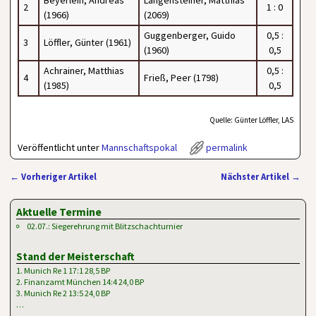
Beyerlein, Andreas
Langensteiner, Matthias
2
1 : 0
(1966)
(2069)
Guggenberger, Guido
0,5 :
3
Löffler, Günter (1961)
(1960)
0,5
Achrainer, Matthias
0,5 :
4
Frieß, Peer (1798)
(1985)
0,5
Quelle: Günter Löffler, LAS
Veröffentlicht unter
Mannschaftspokal
permalink
←
Vorheriger Artikel
Nächster Artikel
→
Artikelnavigation
Aktuelle Termine
02.07.: Siegerehrung mit Blitzschachturnier
Stand der Meisterschaft
1. Munich Re 1 17:1 28,5 BP
2. Finanzamt München 14:4 24,0 BP
3. Munich Re 2 13:5 24,0 BP
…