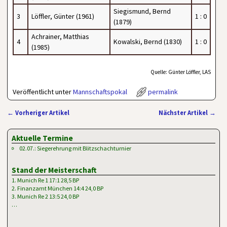
Siegismund, Bernd
3
Löffler, Günter (1961)
1 : 0
(1879)
Achrainer, Matthias
4
Kowalski, Bernd (1830)
1 : 0
(1985)
Quelle: Günter Löffler, LAS
Veröffentlicht unter
Mannschaftspokal
permalink
←
Vorheriger Artikel
Nächster Artikel
→
Artikelnavigation
Aktuelle Termine
02.07.: Siegerehrung mit Blitzschachturnier
Stand der Meisterschaft
1. Munich Re 1 17:1 28,5 BP
2. Finanzamt München 14:4 24,0 BP
3. Munich Re 2 13:5 24,0 BP
…