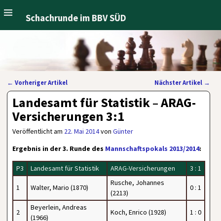
Schachrunde im BBV SÜD
←
Vorheriger Artikel
Nächster Artikel
→
Artikelnavigation
Landesamt für Statistik – ARAG-
Versicherungen 3:1
Veröffentlicht am
22. Mai 2014
von
Günter
Ergebnis in der 3. Runde des
Mannschaftspokals 2013/2014
:
P3
Landesamt für Statistik
ARAG-Versicherungen
3 : 1
Rusche, Johannes
1
Walter, Mario (1870)
0 : 1
(2213)
Beyerlein, Andreas
2
Koch, Enrico (1928)
1 : 0
(1966)