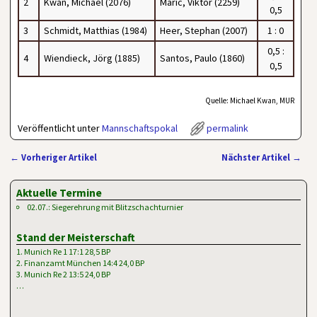
2
Kwan, Michael (2076)
Maric, Viktor (2259)
0,5
3
Schmidt, Matthias (1984)
Heer, Stephan (2007)
1 : 0
0,5 :
4
Wiendieck, Jörg (1885)
Santos, Paulo (1860)
0,5
Quelle: Michael Kwan, MUR
Veröffentlicht unter
Mannschaftspokal
permalink
←
Vorheriger Artikel
Nächster Artikel
→
Artikelnavigation
Aktuelle Termine
02.07.: Siegerehrung mit Blitzschachturnier
Stand der Meisterschaft
1. Munich Re 1 17:1 28,5 BP
2. Finanzamt München 14:4 24,0 BP
3. Munich Re 2 13:5 24,0 BP
…