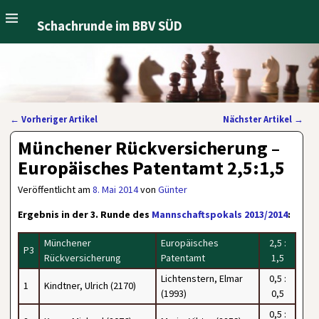
Schachrunde im BBV SÜD
←
Vorheriger Artikel
Nächster Artikel
→
Artikelnavigation
Münchener Rückversicherung –
Europäisches Patentamt 2,5:1,5
Veröffentlicht am
8. Mai 2014
von
Günter
Ergebnis in der 3. Runde des
Mannschaftspokals 2013/2014
:
Münchener
Europäisches
2,5 :
P3
Rückversicherung
Patentamt
1,5
Lichtenstern, Elmar
0,5 :
1
Kindtner, Ulrich (2170)
(1993)
0,5
0,5 :