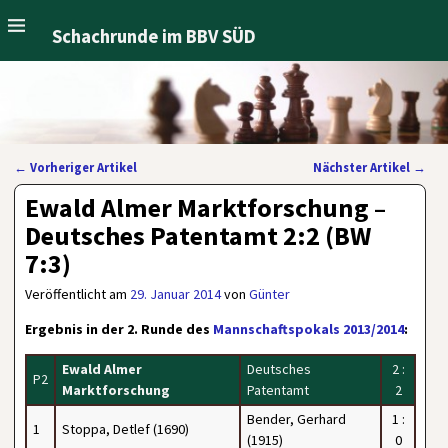
Schachrunde im BBV SÜD
←
Vorheriger Artikel
Nächster Artikel
→
Artikelnavigation
Ewald Almer Marktforschung –
Deutsches Patentamt 2:2 (BW
7:3)
Veröffentlicht am
29. Januar 2014
von
Günter
Ergebnis in der 2. Runde des
Mannschaftspokals 2013/2014
:
Ewald Almer
Deutsches
2 :
P2
Marktforschung
Patentamt
2
Bender, Gerhard
1 :
1
Stoppa, Detlef (1690)
(1915)
0