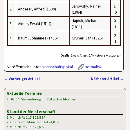
Janovsky, Rainer
1 :
2
Anderer, Alfred (1530)
(1864)
0
Hajduk, Michael
0 :
3
Almer, Ewald (1514)
(1811)
1
0 :
4
Daum, Johannes (1486)
Gruner, Jan (1826)
1
Quelle: Ewald Almer, EAM<strong></strong>
Veröffentlicht unter
Mannschaftspokal
permalink
←
Vorheriger Artikel
Nächster Artikel
→
Artikelnavigation
Aktuelle Termine
02.07.: Siegerehrung mit Blitzschachturnier
Stand der Meisterschaft
1. Munich Re 1 17:1 28,5 BP
2. Finanzamt München 14:4 24,0 BP
3. Munich Re 2 13:5 24,0 BP