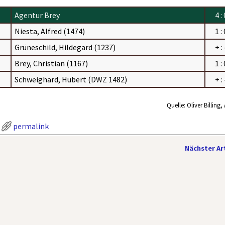
Agentur Brey
4 :
Niesta, Alfred (1474)
1 :
Grüneschild, Hildegard (1237)
+ :
Brey, Christian (1167)
1 :
Schweighard, Hubert (DWZ 1482)
+ :
Quelle: Oliver Billing
permalink
Nächster Ar