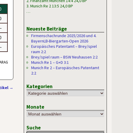
2. Finanzamt München 14:4 24,0 BP
3. Munich Re 2 13:5 24,0 BP
 0
…
 0
 –
Neueste Beiträge
Firmenschachrunde 2025/2026 und 4.
 0
BayernLB-Biergarten-Open 2026
Europäisches Patentamt – Brey/spiel
 –
raum 2:2
Brey/spiel raum – BSW Neuhausen 2:2
, ARAG
Munich Re 1 – G+D 3:1
Munich Re 2 – Europäisches Patentamt
2:2
Kategorien
tikel
→
Monate
Suche