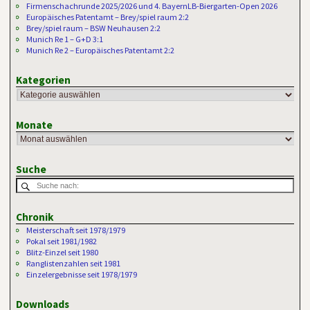
Firmenschachrunde 2025/2026 und 4. BayernLB-Biergarten-Open 2026
Europäisches Patentamt – Brey/spiel raum 2:2
Brey/spiel raum – BSW Neuhausen 2:2
Munich Re 1 – G+D 3:1
Munich Re 2 – Europäisches Patentamt 2:2
Kategorien
Monate
Suche
Chronik
Meisterschaft seit 1978/1979
Pokal seit 1981/1982
Blitz-Einzel seit 1980
Ranglistenzahlen seit 1981
Einzelergebnisse seit 1978/1979
Downloads