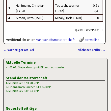
Hartmann, Christian
Teutsch, Werner
0,5 :
3
(1713)
(1766)
0,5
4
Simon, Otto (1580)
Mihaly, Bela (1601)
1 : 0
Quelle: Gunter Pudor, DB
Veröffentlicht unter
Mannschaftsmeisterschaft
permalink
←
Vorheriger Artikel
Nächster Artikel
→
Artikelnavigation
Aktuelle Termine
02.07.: Siegerehrung mit Blitzschachturnier
Stand der Meisterschaft
1. Munich Re 1 17:1 28,5 BP
2. Finanzamt München 14:4 24,0 BP
3. Munich Re 2 13:5 24,0 BP
…
Neueste Beiträge