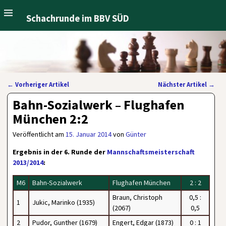
Schachrunde im BBV SÜD
←
Vorheriger Artikel
Nächster Artikel
→
Artikelnavigation
Bahn-Sozialwerk – Flughafen
München 2:2
Veröffentlicht am
15. Januar 2014
von
Günter
Ergebnis in der 6. Runde der
Mannschaftsmeisterschaft
2013/2014
:
M6
Bahn-Sozialwerk
Flughafen München
2 : 2
Braun, Christoph
0,5 :
1
Jukic, Marinko (1935)
(2067)
0,5
2
Pudor, Gunther (1679)
Engert, Edgar (1873)
0 : 1