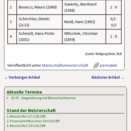
Swienty, Bernhard
2
Bonacci, Mauro (2060)
1 : 0
(1938)
Schechter, Dimitri
0,5 :
3
Neidl, Hans (1882)
(2122)
0,5
Schmidt, Hans-Peter
Wltschek, Christian
4
1 : 0
(2031)
(1859)
Quelle: Wolfgang Meier, BLB
Veröffentlicht unter
Mannschaftsmeisterschaft
permalink
←
Vorheriger Artikel
Nächster Artikel
→
Artikelnavigation
Aktuelle Termine
02.07.: Siegerehrung mit Blitzschachturnier
Stand der Meisterschaft
1. Munich Re 1 17:1 28,5 BP
2. Finanzamt München 14:4 24,0 BP
3. Munich Re 2 13:5 24,0 BP
…