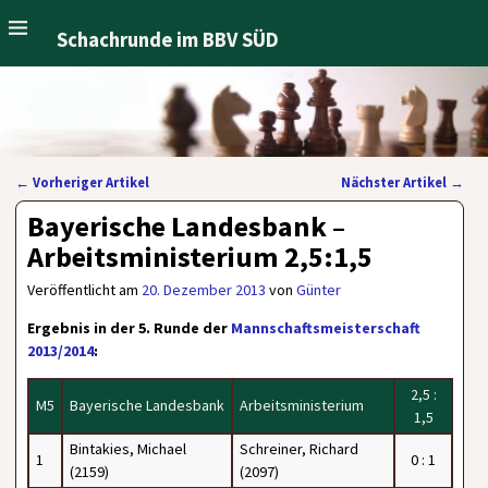
Schachrunde im BBV SÜD
←
Vorheriger Artikel
Nächster Artikel
→
Artikelnavigation
Bayerische Landesbank –
Arbeitsministerium 2,5:1,5
Veröffentlicht am
20. Dezember 2013
von
Günter
Ergebnis in der 5. Runde der
Mannschaftsmeisterschaft
2013/2014
:
2,5 :
M5
Bayerische Landesbank
Arbeitsministerium
1,5
Bintakies, Michael
Schreiner, Richard
1
0 : 1
(2159)
(2097)