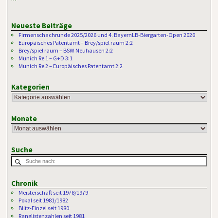
Neueste Beiträge
Firmenschachrunde 2025/2026 und 4. BayernLB-Biergarten-Open 2026
Europäisches Patentamt – Brey/spiel raum 2:2
Brey/spiel raum – BSW Neuhausen 2:2
Munich Re 1 – G+D 3:1
Munich Re 2 – Europäisches Patentamt 2:2
Kategorien
Monate
Suche
Chronik
Meisterschaft seit 1978/1979
Pokal seit 1981/1982
Blitz-Einzel seit 1980
Ranglistenzahlen seit 1981