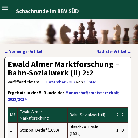
Schachrunde im BBV SÜD
←
Vorheriger Artikel
Nächster Artikel
→
Artikelnavigation
Ewald Almer Marktforschung –
Bahn-Sozialwerk (II) 2:2
Veröffentlicht am
11. Dezember 2013
von
Günter
Ergebnis in der 5. Runde der
Mannschaftsmeisterschaft
2013/2014
:
Ewald Almer
M5
Bahn-Sozialwerk (II)
2 : 2
Marktforschung
Blaschke, Erwin
1
Stoppa, Detlef (1690)
1 : 0
(1532)