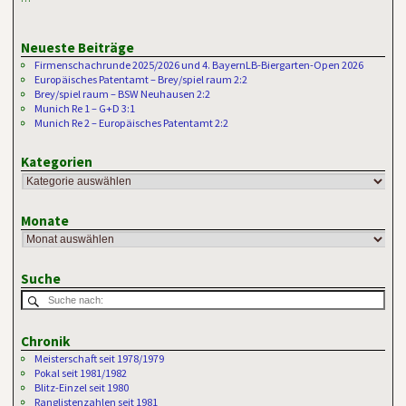
Neueste Beiträge
Firmenschachrunde 2025/2026 und 4. BayernLB-Biergarten-Open 2026
Europäisches Patentamt – Brey/spiel raum 2:2
Brey/spiel raum – BSW Neuhausen 2:2
Munich Re 1 – G+D 3:1
Munich Re 2 – Europäisches Patentamt 2:2
Kategorien
Monate
Suche
Chronik
Meisterschaft seit 1978/1979
Pokal seit 1981/1982
Blitz-Einzel seit 1980
Ranglistenzahlen seit 1981