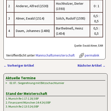
Hochholzer, Dieter
2
Anderer, Alfred (1530)
0 : 1
(1593)
0,5 :
3
Almer, Ewald (1514)
Sölch, Rudolf (1595)
0,5
Barthelmeß, Heinz
0,5 :
4
Daum, Johannes (1486)
(1454)
0,5
Quelle: Ewald Almer, EAM
Veröffentlicht unter
Mannschaftsmeisterschaft
permalink
←
Vorheriger Artikel
Nächster Artikel
→
Artikelnavigation
Aktuelle Termine
02.07.: Siegerehrung mit Blitzschachturnier
Stand der Meisterschaft
1. Munich Re 1 17:1 28,5 BP
2. Finanzamt München 14:4 24,0 BP
3. Munich Re 2 13:5 24,0 BP
…