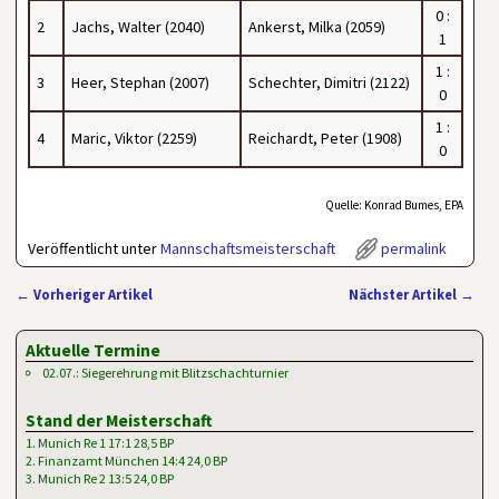
0 :
2
Jachs, Walter (2040)
Ankerst, Milka (2059)
1
1 :
3
Heer, Stephan (2007)
Schechter, Dimitri (2122)
0
1 :
4
Maric, Viktor (2259)
Reichardt, Peter (1908)
0
Quelle: Konrad Bumes, EPA
Veröffentlicht unter
Mannschaftsmeisterschaft
permalink
←
Vorheriger Artikel
Nächster Artikel
→
Artikelnavigation
Aktuelle Termine
02.07.: Siegerehrung mit Blitzschachturnier
Stand der Meisterschaft
1. Munich Re 1 17:1 28,5 BP
2. Finanzamt München 14:4 24,0 BP
3. Munich Re 2 13:5 24,0 BP
…