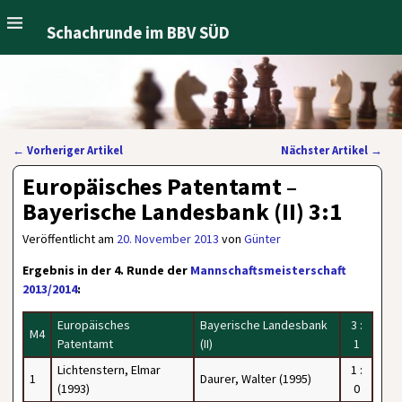
Schachrunde im BBV SÜD
←
Vorheriger Artikel
Nächster Artikel
→
Artikelnavigation
Europäisches Patentamt –
Bayerische Landesbank (II) 3:1
Veröffentlicht am
20. November 2013
von
Günter
Ergebnis in der 4. Runde der
Mannschaftsmeisterschaft
2013/2014
:
Europäisches
Bayerische Landesbank
3 :
M4
Patentamt
(II)
1
Lichtenstern, Elmar
1 :
1
Daurer, Walter (1995)
(1993)
0