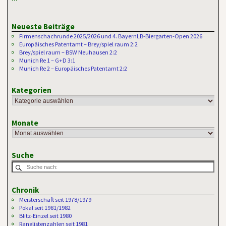
Neueste Beiträge
Firmenschachrunde 2025/2026 und 4. BayernLB-Biergarten-Open 2026
Europäisches Patentamt – Brey/spiel raum 2:2
Brey/spiel raum – BSW Neuhausen 2:2
Munich Re 1 – G+D 3:1
Munich Re 2 – Europäisches Patentamt 2:2
Kategorien
Monate
Suche
Chronik
Meisterschaft seit 1978/1979
Pokal seit 1981/1982
Blitz-Einzel seit 1980
Ranglistenzahlen seit 1981