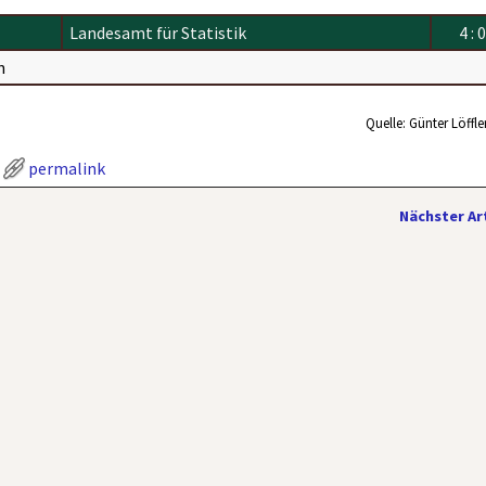
Landesamt für Statistik
4 : 0
n
Quelle: Günter Löffle
permalink
Nächster Ar