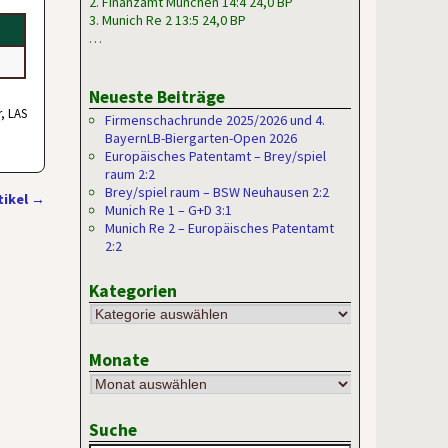
2. Finanzamt München 14:4 24,0 BP
3. Munich Re 2 13:5 24,0 BP
…
Neueste Beiträge
r, LAS
Firmenschachrunde 2025/2026 und 4.
BayernLB-Biergarten-Open 2026
Europäisches Patentamt – Brey/spiel
raum 2:2
Brey/spiel raum – BSW Neuhausen 2:2
tikel
→
Munich Re 1 – G+D 3:1
Munich Re 2 – Europäisches Patentamt
2:2
Kategorien
Monate
Suche