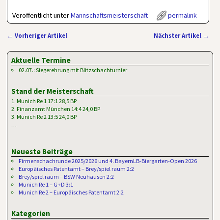
Veröffentlicht unter
Mannschaftsmeisterschaft
permalink
←
Vorheriger Artikel
Nächster Artikel
→
Artikelnavigation
Aktuelle Termine
02.07.: Siegerehrung mit Blitzschachturnier
Stand der Meisterschaft
1. Munich Re 1 17:1 28,5 BP
2. Finanzamt München 14:4 24,0 BP
3. Munich Re 2 13:5 24,0 BP
…
Neueste Beiträge
Firmenschachrunde 2025/2026 und 4. BayernLB-Biergarten-Open 2026
Europäisches Patentamt – Brey/spiel raum 2:2
Brey/spiel raum – BSW Neuhausen 2:2
Munich Re 1 – G+D 3:1
Munich Re 2 – Europäisches Patentamt 2:2
Kategorien