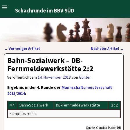
Schachrunde im BBV SÜD
←
Vorheriger Artikel
Nächster Artikel
→
Artikelnavigation
Bahn-Sozialwerk – DB-
Fernmeldewerkstätte 2:2
Veröffentlicht am
14. November 2013
von
Günter
Ergebnis in der 4. Runde der
Mannschaftsmeisterschaft
2013/2014
:
M4
Bahn-Sozialwerk
DB-Fernmeldewerkstätte
2 : 2
kampflos remis
Quelle: Gunther Pudor, DB