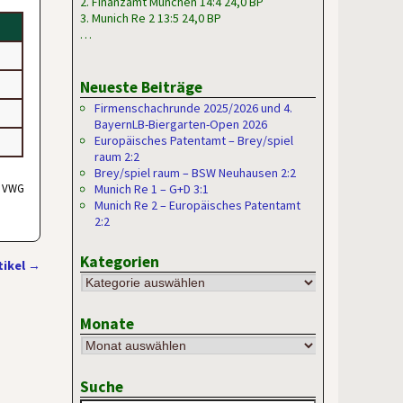
2. Finanzamt München 14:4 24,0 BP
3. Munich Re 2 13:5 24,0 BP
…
Neueste Beiträge
Firmenschachrunde 2025/2026 und 4.
BayernLB-Biergarten-Open 2026
Europäisches Patentamt – Brey/spiel
raum 2:2
Brey/spiel raum – BSW Neuhausen 2:2
, VWG
Munich Re 1 – G+D 3:1
Munich Re 2 – Europäisches Patentamt
2:2
Kategorien
tikel
→
Monate
Suche