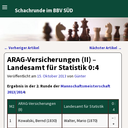
Schachrunde im BBV SÜD
←
Vorheriger Artikel
Nächster Artikel
→
Artikelnavigation
ARAG-Versicherungen (II) –
Landesamt für Statistik 0:4
Veröffentlicht am
15. Oktober 2013
von
Günter
Ergebnis in der 2. Runde der
Mannschaftsmeisterschaft
2013/2014
:
ARAG-Versicherungen
0 :
M2
Landesamt für Statistik
(II)
4
– :
1
Kowalski, Bernd (1830)
Walter, Mario (1870)
+