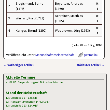
Siegismund, Bernd
Beyerlein, Andreas
0 :
2
(1879)
(1966)
1
Achrainer, Matthias
0 :
3
Winhart, Kurt (1721)
(1985)
1
0 :
4
Kariger, Bernd (1292)
Westhoven, Jörg (1693)
1
Quelle: Oliver Billing, ARAG
Veröffentlicht unter
Mannschaftsmeisterschaft
permalink
←
Vorheriger Artikel
Nächster Artikel
→
Artikelnavigation
Aktuelle Termine
02.07.: Siegerehrung mit Blitzschachturnier
Stand der Meisterschaft
1. Munich Re 1 17:1 28,5 BP
2. Finanzamt München 14:4 24,0 BP
3. Munich Re 2 13:5 24,0 BP
…