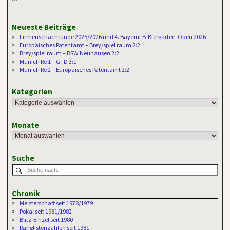
Neueste Beiträge
Firmenschachrunde 2025/2026 und 4. BayernLB-Biergarten-Open 2026
Europäisches Patentamt – Brey/spiel raum 2:2
Brey/spiel raum – BSW Neuhausen 2:2
Munich Re 1 – G+D 3:1
Munich Re 2 – Europäisches Patentamt 2:2
Kategorien
Monate
Suche
Chronik
Meisterschaft seit 1978/1979
Pokal seit 1981/1982
Blitz-Einzel seit 1980
Ranglistenzahlen seit 1981