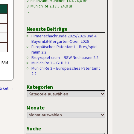
2. Finanzamt München 14:4 24,0 BP
3. Munich Re 2 13:5 24,0 BP
…
Neueste Beiträge
Firmenschachrunde 2025/2026 und 4.
BayernLB-Biergarten-Open 2026
Europäisches Patentamt – Brey/spiel
raum 2:2
Brey/spiel raum – BSW Neuhausen 2:2
, FAM
Munich Re 1 – G+D 3:1
Munich Re 2 – Europäisches Patentamt
2:2
Kategorien
tikel
→
Monate
Suche