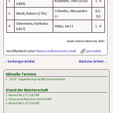
2
Koskinen, Timo (1532)
1 : 0
(1883)
Colombo, Alessandro
0,5 :
3
Weidl, Robert (1751)
(-)
0,5
Obermeier, Karlheinz
4
Helps, Ian (-)
1 : 0
(1617)
Quelle: Andreas Reinhardt, ADAC
Veröffentlicht unter
Mannschaftsmeisterschaft
permalink
←
Vorheriger Artikel
Nächster Artikel
→
Artikelnavigation
Aktuelle Termine
02.07.: Siegerehrung mit Blitzschachturnier
Stand der Meisterschaft
1. Munich Re 1 17:1 28,5 BP
2. Finanzamt München 14:4 24,0 BP
3. Munich Re 2 13:5 24,0 BP
…