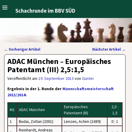
Schachrunde im BBV SÜD
←
Vorheriger Artikel
Nächster Artikel
→
Artikelnavigation
ADAC München – Europäisches
Patentamt (III) 2,5:1,5
Veröffentlicht am
19. September 2013
von
Günter
Ergebnis in der 1. Runde der
Mannschaftsmeisterschaft
2013/2014
:
Europäisches
2,5 :
M1
ADAC München
Patentamt (III)
1,5
1
Budai, Zoltan (2001)
Lenzen, Achim (1689)
0 : 1
Reinhardt, Andreas