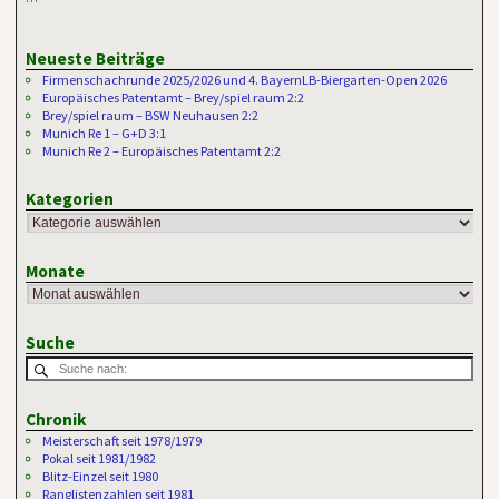
Neueste Beiträge
Firmenschachrunde 2025/2026 und 4. BayernLB-Biergarten-Open 2026
Europäisches Patentamt – Brey/spiel raum 2:2
Brey/spiel raum – BSW Neuhausen 2:2
Munich Re 1 – G+D 3:1
Munich Re 2 – Europäisches Patentamt 2:2
Kategorien
Monate
Suche
Chronik
Meisterschaft seit 1978/1979
Pokal seit 1981/1982
Blitz-Einzel seit 1980
Ranglistenzahlen seit 1981