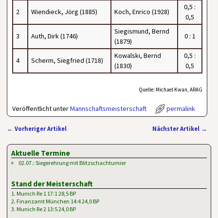
0,5 :
2
Wiendieck, Jörg (1885)
Koch, Enrico (1928)
0,5
Siegismund, Bernd
3
Auth, Dirk (1746)
0 : 1
(1879)
Kowalski, Bernd
0,5 :
4
Scherm, Siegfried (1718)
(1830)
0,5
Quelle: Michael Kwan, ARAG
Veröffentlicht unter
Mannschaftsmeisterschaft
permalink
←
Vorheriger Artikel
Nächster Artikel
→
Artikelnavigation
Aktuelle Termine
02.07.: Siegerehrung mit Blitzschachturnier
Stand der Meisterschaft
1. Munich Re 1 17:1 28,5 BP
2. Finanzamt München 14:4 24,0 BP
3. Munich Re 2 13:5 24,0 BP
…