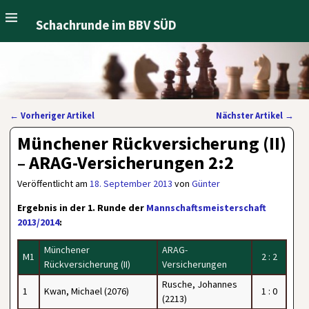
Schachrunde im BBV SÜD
←
Vorheriger Artikel
Nächster Artikel
→
Artikelnavigation
Münchener Rückversicherung (II)
– ARAG-Versicherungen 2:2
Veröffentlicht am
18. September 2013
von
Günter
Ergebnis in der 1. Runde der
Mannschaftsmeisterschaft
2013/2014
:
Münchener
ARAG-
M1
2 : 2
Rückversicherung (II)
Versicherungen
Rusche, Johannes
1
Kwan, Michael (2076)
1 : 0
(2213)