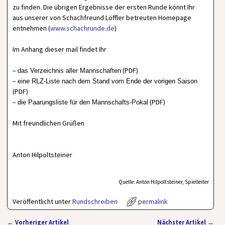
zu finden. Die übrigen Ergebnisse der ersten Runde könnt Ihr
aus unserer von Schachfreund Löffler betreuten Homepage
entnehmen (
www.schachrunde.de
)
Im Anhang dieser mail findet Ihr
–
(PDF)
das Verzeichnis aller Mannschaften
–
eine RLZ-Liste nach dem Stand vom Ende der vorigen Saison
(PDF)
–
(PDF)
die Paarungsliste für den Mannschafts-Pokal
Mit freundlichen Grüßen
Anton Hilpoltsteiner
Quelle: Anton Hilpoltsteiner, Spielleiter
Veröffentlicht unter
Rundschreiben
permalink
←
Vorheriger Artikel
Nächster Artikel
→