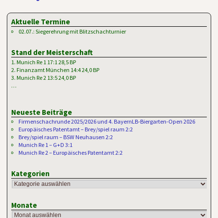
Artikelnavigation
Aktuelle Termine
02.07.: Siegerehrung mit Blitzschachturnier
Stand der Meisterschaft
1. Munich Re 1 17:1 28,5 BP
2. Finanzamt München 14:4 24,0 BP
3. Munich Re 2 13:5 24,0 BP
…
Neueste Beiträge
Firmenschachrunde 2025/2026 und 4. BayernLB-Biergarten-Open 2026
Europäisches Patentamt – Brey/spiel raum 2:2
Brey/spiel raum – BSW Neuhausen 2:2
Munich Re 1 – G+D 3:1
Munich Re 2 – Europäisches Patentamt 2:2
Kategorien
Monate