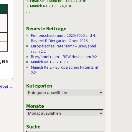
2. Finanzamt München 14:4 24,0 BP
3. Munich Re 2 13:5 24,0 BP
…
Neueste Beiträge
Firmenschachrunde 2025/2026 und 4.
BayernLB-Biergarten-Open 2026
Europäisches Patentamt – Brey/spiel
raum 2:2
Brey/spiel raum – BSW Neuhausen 2:2
t, BLB
Munich Re 1 – G+D 3:1
Munich Re 2 – Europäisches Patentamt
2:2
Kategorien
tikel
→
Monate
Suche