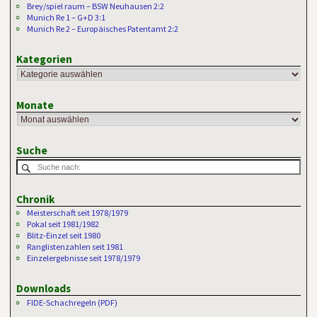
Brey/spiel raum – BSW Neuhausen 2:2
Munich Re 1 – G+D 3:1
Munich Re 2 – Europäisches Patentamt 2:2
Kategorien
Monate
Suche
Chronik
Meisterschaft seit 1978/1979
Pokal seit 1981/1982
Blitz-Einzel seit 1980
Ranglistenzahlen seit 1981
Einzelergebnisse seit 1978/1979
Downloads
FIDE-Schachregeln (PDF)