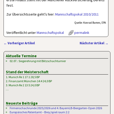
erste Finalist steht mit der Münchener Rückversicherung bereits
fest.
Zur Übersichtsseite geht’s hier:
Mannschaftspokal 2010/2011
Quelle: Konrad Bumes, EPA
Veröffentlicht unter
Mannschaftspokal
permalink
←
Vorheriger Artikel
Nächster Artikel
→
Artikelnavigation
Aktuelle Termine
02.07.: Siegerehrung mit Blitzschachturnier
Stand der Meisterschaft
1. Munich Re 1 17:1 28,5 BP
2. Finanzamt München 14:4 24,0 BP
3. Munich Re 2 13:5 24,0 BP
…
Neueste Beiträge
Firmenschachrunde 2025/2026 und 4. BayernLB-Biergarten-Open 2026
Europäisches Patentamt – Brey/spiel raum 2:2