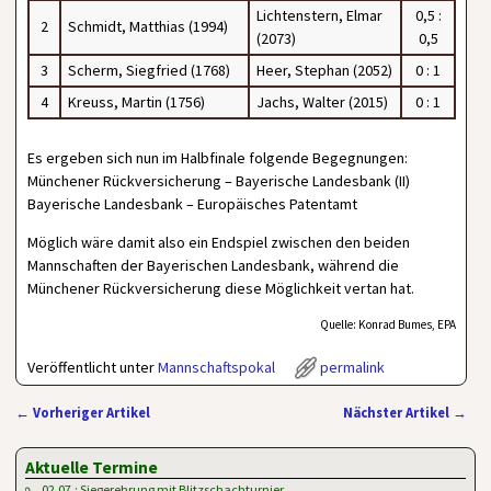
Lichtenstern, Elmar
0,5 :
2
Schmidt, Matthias (1994)
(2073)
0,5
3
Scherm, Siegfried (1768)
Heer, Stephan (2052)
0 : 1
4
Kreuss, Martin (1756)
Jachs, Walter (2015)
0 : 1
Es ergeben sich nun im Halbfinale folgende Begegnungen:
Münchener Rückversicherung – Bayerische Landesbank (II)
Bayerische Landesbank – Europäisches Patentamt
Möglich wäre damit also ein Endspiel zwischen den beiden
Mannschaften der Bayerischen Landesbank, während die
Münchener Rückversicherung diese Möglichkeit vertan hat.
Quelle: Konrad Bumes, EPA
Veröffentlicht unter
Mannschaftspokal
permalink
←
Vorheriger Artikel
Nächster Artikel
→
Artikelnavigation
Aktuelle Termine
02.07.: Siegerehrung mit Blitzschachturnier