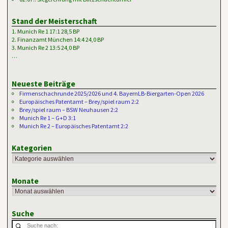
Stand der Meisterschaft
1. Munich Re 1 17:1 28,5 BP
2. Finanzamt München 14:4 24,0 BP
3. Munich Re 2 13:5 24,0 BP
…
Neueste Beiträge
Firmenschachrunde 2025/2026 und 4. BayernLB-Biergarten-Open 2026
Europäisches Patentamt – Brey/spiel raum 2:2
Brey/spiel raum – BSW Neuhausen 2:2
Munich Re 1 – G+D 3:1
Munich Re 2 – Europäisches Patentamt 2:2
Kategorien
Monate
Suche