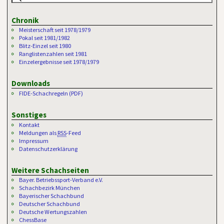
Chronik
Meisterschaft seit 1978/1979
Pokal seit 1981/1982
Blitz-Einzel seit 1980
Ranglistenzahlen seit 1981
Einzelergebnisse seit 1978/1979
Downloads
FIDE-Schachregeln (PDF)
Sonstiges
Kontakt
Meldungen als
RSS
-Feed
Impressum
Datenschutzerklärung
Weitere Schachseiten
Bayer. Betriebssport-Verband e.V.
Schachbezirk München
Bayerischer Schachbund
Deutscher Schachbund
Deutsche Wertungszahlen
ChessBase