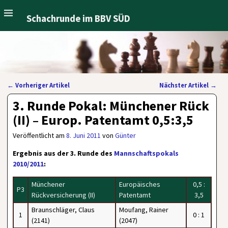
Schachrunde im BBV SÜD
←
Vorheriger Artikel
Nächster Artikel
→
Artikelnavigation
3. Runde Pokal: Münchener Rück
(II) – Europ. Patentamt 0,5:3,5
Veröffentlicht am
8. Juni 2011
von
Günter
Ergebnis aus der 3. Runde des
Mannschaftspokals
2010/2011
:
Münchener
Europäisches
0,5 :
P3
Rückversicherung (II)
Patentamt
3,5
Braunschläger, Claus
Moufang, Rainer
1
0 : 1
(2141)
(2047)