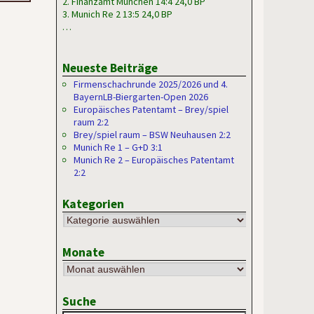
2. Finanzamt München 14:4 24,0 BP
3. Munich Re 2 13:5 24,0 BP
…
Neueste Beiträge
Firmenschachrunde 2025/2026 und 4.
BayernLB-Biergarten-Open 2026
Europäisches Patentamt – Brey/spiel
raum 2:2
Brey/spiel raum – BSW Neuhausen 2:2
Munich Re 1 – G+D 3:1
Munich Re 2 – Europäisches Patentamt
2:2
Kategorien
Monate
Suche