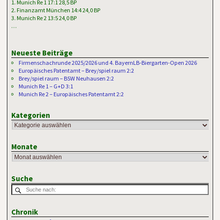
1. Munich Re 1 17:1 28,5 BP
2. Finanzamt München 14:4 24,0 BP
3. Munich Re 2 13:5 24,0 BP
…
Neueste Beiträge
Firmenschachrunde 2025/2026 und 4. BayernLB-Biergarten-Open 2026
Europäisches Patentamt – Brey/spiel raum 2:2
Brey/spiel raum – BSW Neuhausen 2:2
Munich Re 1 – G+D 3:1
Munich Re 2 – Europäisches Patentamt 2:2
Kategorien
Monate
Suche
Chronik