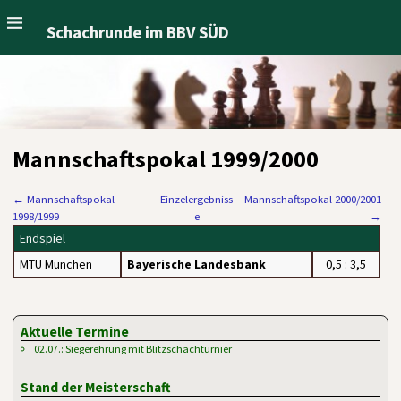
Schachrunde im BBV SÜD
Mannschaftspokal 1999/2000
←
Mannschaftspokal
Einzelergebniss
Mannschaftspokal 2000/2001
1998/1999
e
→
Endspiel
MTU München
Bayerische Landesbank
0,5 : 3,5
Aktuelle Termine
02.07.: Siegerehrung mit Blitzschachturnier
Stand der Meisterschaft