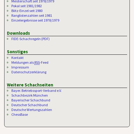
Meisterschaft seit 1978/1979
Pokal seit 1981/1982
Blitz-Einzel seit 1980
Ranglistenzahlen seit 1981
Einzelergebnisse seit 1978/1979
Downloads
FIDE-Schachregeln (PDF)
Sonstiges
Kontakt
Meldungen als
RSS
-Feed
Impressum
Datenschutzerklärung
Weitere Schachseiten
Bayer. Betriebssport-Verband e.V.
Schachbezirk München
Bayerischer Schachbund
Deutscher Schachbund
Deutsche Wertungszahlen
ChessBase