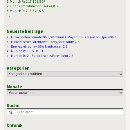
1. Munich Re 1 17:1 28,5 BP
2. Finanzamt München 14:4 24,0 BP
3. Munich Re 2 13:5 24,0 BP
…
Neueste Beiträge
Firmenschachrunde 2025/2026 und 4. BayernLB-Biergarten-Open 2026
Europäisches Patentamt – Brey/spiel raum 2:2
Brey/spiel raum – BSW Neuhausen 2:2
Munich Re 1 – G+D 3:1
Munich Re 2 – Europäisches Patentamt 2:2
Kategorien
Monate
Suche
Chronik