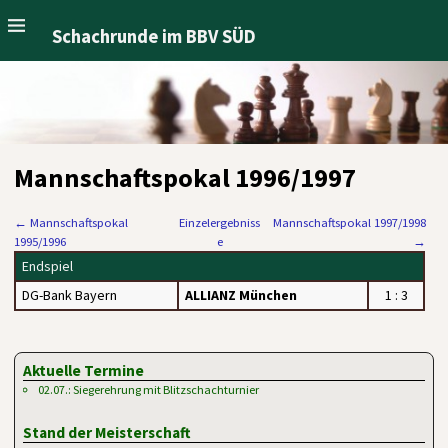
Schachrunde im BBV SÜD
Mannschaftspokal 1996/1997
←
Mannschaftspokal
Einzelergebniss
Mannschaftspokal 1997/1998
1995/1996
e
→
Endspiel
DG-Bank Bayern
ALLIANZ München
1 : 3
Aktuelle Termine
02.07.: Siegerehrung mit Blitzschachturnier
Stand der Meisterschaft