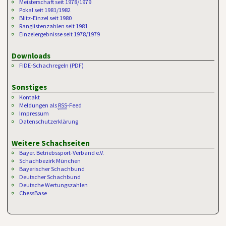
Meisterschaft seit 1978/1979
Pokal seit 1981/1982
Blitz-Einzel seit 1980
Ranglistenzahlen seit 1981
Einzelergebnisse seit 1978/1979
Downloads
FIDE-Schachregeln (PDF)
Sonstiges
Kontakt
Meldungen als
RSS
-Feed
Impressum
Datenschutzerklärung
Weitere Schachseiten
Bayer. Betriebssport-Verband e.V.
Schachbezirk München
Bayerischer Schachbund
Deutscher Schachbund
Deutsche Wertungszahlen
ChessBase