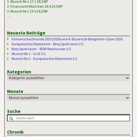
1. Munich Re 1 17:1 28,5 BP
2. Finanzamt München 14:4 24,0 BP
3. Munich Re 2 13:5 24,0 BP
…
Neueste Beiträge
Firmenschachrunde 2025/2026 und 4. BayernLB-Biergarten-Open 2026
Europäisches Patentamt – Brey/spiel raum 2:2
Brey/spiel raum – BSW Neuhausen 2:2
Munich Re 1 – G+D 3:1
Munich Re 2 – Europäisches Patentamt 2:2
Kategorien
Monate
Suche
Chronik