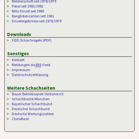
Meisterschaft seit 1978/1979
Pokal seit 1981/1982
Blitz-Einzel seit 1980
Ranglistenzahlen seit 1981
Einzelergebnisse seit 1978/1979
Downloads
FIDE-Schachregeln (PDF)
Sonstiges
Kontakt
Meldungen als
RSS
-Feed
Impressum
Datenschutzerklärung
Weitere Schachseiten
Bayer. Betriebssport-Verband e.V.
Schachbezirk München
Bayerischer Schachbund
Deutscher Schachbund
Deutsche Wertungszahlen
ChessBase