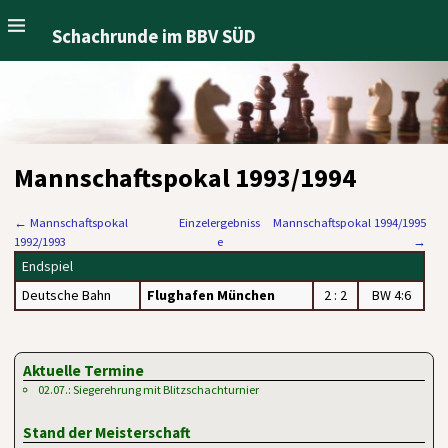
Schachrunde im BBV SÜD
Mannschaftspokal 1993/1994
←
Mannschaftspokal
Einzelergebniss
Mannschaftspokal 1994/1995
1992/1993
e
→
Endspiel
Deutsche Bahn
Flughafen München
2 : 2
BW 4:6
Aktuelle Termine
02.07.: Siegerehrung mit Blitzschachturnier
Stand der Meisterschaft