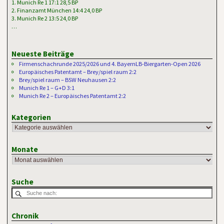
1. Munich Re 1 17:1 28,5 BP
2. Finanzamt München 14:4 24,0 BP
3. Munich Re 2 13:5 24,0 BP
…
Neueste Beiträge
Firmenschachrunde 2025/2026 und 4. BayernLB-Biergarten-Open 2026
Europäisches Patentamt – Brey/spiel raum 2:2
Brey/spiel raum – BSW Neuhausen 2:2
Munich Re 1 – G+D 3:1
Munich Re 2 – Europäisches Patentamt 2:2
Kategorien
Monate
Suche
Chronik