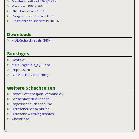
Meisterschaft seit 1978/1979
Pokal seit 1981/1982
Blitz-Einzel seit 1980
Ranglistenzahlen seit 1981
Einzelergebnisse seit 1978/1979
Downloads
FIDE-Schachregeln (PDF)
Sonstiges
Kontakt
Meldungen als
RSS
-Feed
Impressum
Datenschutzerklärung
Weitere Schachseiten
Bayer. Betriebssport-Verband e.V.
Schachbezirk München
Bayerischer Schachbund
Deutscher Schachbund
Deutsche Wertungszahlen
ChessBase