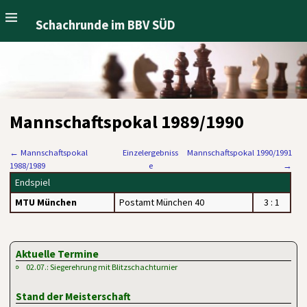
Schachrunde im BBV SÜD
Mannschaftspokal 1989/1990
←
Mannschaftspokal
Einzelergebniss
Mannschaftspokal 1990/1991
1988/1989
e
→
Endspiel
MTU München
Postamt München 40
3 : 1
Aktuelle Termine
02.07.: Siegerehrung mit Blitzschachturnier
Stand der Meisterschaft