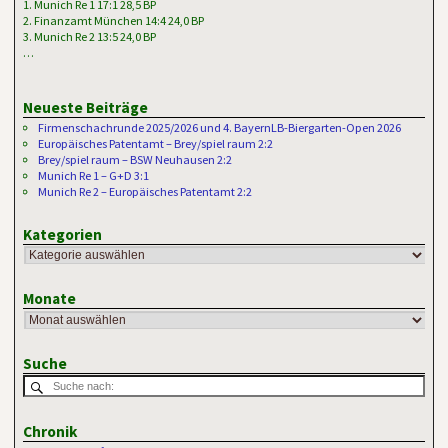
1. Munich Re 1 17:1 28,5 BP
2. Finanzamt München 14:4 24,0 BP
3. Munich Re 2 13:5 24,0 BP
…
Neueste Beiträge
Firmenschachrunde 2025/2026 und 4. BayernLB-Biergarten-Open 2026
Europäisches Patentamt – Brey/spiel raum 2:2
Brey/spiel raum – BSW Neuhausen 2:2
Munich Re 1 – G+D 3:1
Munich Re 2 – Europäisches Patentamt 2:2
Kategorien
Monate
Suche
Chronik