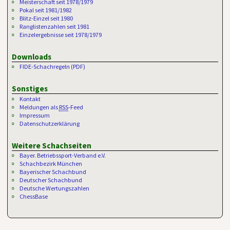
Meisterschaft seit 1978/1979
Pokal seit 1981/1982
Blitz-Einzel seit 1980
Ranglistenzahlen seit 1981
Einzelergebnisse seit 1978/1979
Downloads
FIDE-Schachregeln (PDF)
Sonstiges
Kontakt
Meldungen als
RSS
-Feed
Impressum
Datenschutzerklärung
Weitere Schachseiten
Bayer. Betriebssport-Verband e.V.
Schachbezirk München
Bayerischer Schachbund
Deutscher Schachbund
Deutsche Wertungszahlen
ChessBase