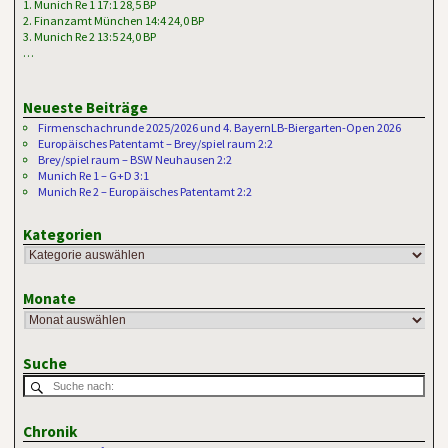
1. Munich Re 1 17:1 28,5 BP
2. Finanzamt München 14:4 24,0 BP
3. Munich Re 2 13:5 24,0 BP
…
Neueste Beiträge
Firmenschachrunde 2025/2026 und 4. BayernLB-Biergarten-Open 2026
Europäisches Patentamt – Brey/spiel raum 2:2
Brey/spiel raum – BSW Neuhausen 2:2
Munich Re 1 – G+D 3:1
Munich Re 2 – Europäisches Patentamt 2:2
Kategorien
Monate
Suche
Chronik