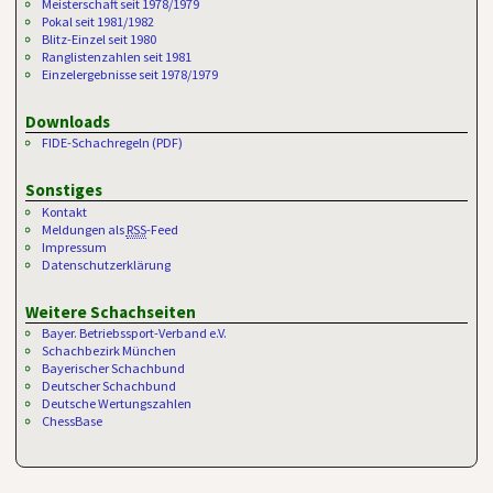
Meisterschaft seit 1978/1979
Pokal seit 1981/1982
Blitz-Einzel seit 1980
Ranglistenzahlen seit 1981
Einzelergebnisse seit 1978/1979
Downloads
FIDE-Schachregeln (PDF)
Sonstiges
Kontakt
Meldungen als
RSS
-Feed
Impressum
Datenschutzerklärung
Weitere Schachseiten
Bayer. Betriebssport-Verband e.V.
Schachbezirk München
Bayerischer Schachbund
Deutscher Schachbund
Deutsche Wertungszahlen
ChessBase