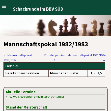
Schachrunde im BBV SÜD
Mannschaftspokal 1982/1983
←
Mannschaftspokal
Einzelergebniss
Mannschaftspokal 1983/1984
1981/1982
e
→
Endspiel
Bezirksfinanzdirektion
Münchener Justiz
1,5 : 2,5
Aktuelle Termine
02.07.: Siegerehrung mit Blitzschachturnier
Stand der Meisterschaft