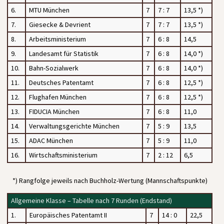
6.
MTU München
7
7 : 7
13,5 *)
7.
Giesecke & Devrient
7
7 : 7
13,5 *)
8.
Arbeitsministerium
7
6 : 8
14,5
9.
Landesamt für Statistik
7
6 : 8
14,0 *)
10.
Bahn-Sozialwerk
7
6 : 8
14,0 *)
11.
Deutsches Patentamt
7
6 : 8
12,5 *)
12.
Flughafen München
7
6 : 8
12,5 *)
13.
FIDUCIA München
7
6 : 8
11,0
14.
Verwaltungsgerichte München
7
5 : 9
13,5
15.
ADAC München
7
5 : 9
11,0
16.
Wirtschaftsministerium
7
2 : 12
6,5
*) Rangfolge jeweils nach Buchholz-Wertung (Mannschaftspunkte)
Allgemeine Klasse – Tabelle nach 7 Runden (Endstand)
1.
Europäisches Patentamt II
7
14 : 0
22,5