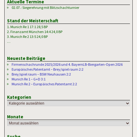
Aktuelle Termine
02.07.: Siegerehrung mit Blitzschachturnier
Stand der Meisterschaft
1. Munich Re 1 17:1 28,5 BP
2. Finanzamt München 14:4 24,0 BP
3. Munich Re 2 13:5 24,0 BP
…
Neueste Beiträge
Firmenschachrunde 2025/2026 und 4. BayernLB-Biergarten-Open 2026
Europäisches Patentamt – Brey/spiel raum 2:2
Brey/spiel raum – BSW Neuhausen 2:2
Munich Re 1 – G+D 3:1
Munich Re 2 – Europäisches Patentamt 2:2
Kategorien
Monate
Suche