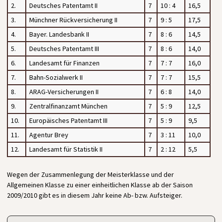
2.
Deutsches Patentamt II
7
10 : 4
16,5
3.
Münchner Rückversicherung II
7
9 : 5
17,5
4.
Bayer. Landesbank II
7
8 : 6
14,5
5.
Deutsches Patentamt III
7
8 : 6
14,0
6.
Landesamt für Finanzen
7
7 : 7
16,0
7.
Bahn-Sozialwerk II
7
7 : 7
15,5
8.
ARAG-Versicherungen II
7
6 : 8
14,0
9.
Zentralfinanzamt München
7
5 : 9
12,5
10.
Europäisches Patentamt III
7
5 : 9
9,5
11.
Agentur Brey
7
3 : 11
10,0
12.
Landesamt für Statistik II
7
2 : 12
5,5
Wegen der Zusammenlegung der Meisterklasse und der
Allgemeinen Klasse zu einer einheitlichen Klasse ab der Saison
2009/2010 gibt es in diesem Jahr keine Ab- bzw. Aufsteiger.