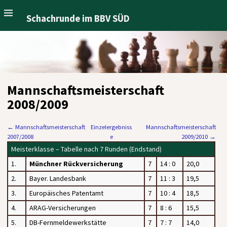
Schachrunde im BBV SÜD
Mannschaftsmeisterschaft
2008/2009
←
Mannschaftsmeisterschaft
Einzelergebniss
Mannschaftsmeisterschaft
2007/2008
e
2009/2010
→
Meisterklasse – Tabelle nach 7 Runden (Endstand)
1.
Münchner Rückversicherung
7
14 : 0
20,0
2.
Bayer. Landesbank
7
11 : 3
19,5
3.
Europäisches Patentamt
7
10 : 4
18,5
4.
ARAG-Versicherungen
7
8 : 6
15,5
5.
DB-Fernmeldewerkstätte
7
7 : 7
14,0